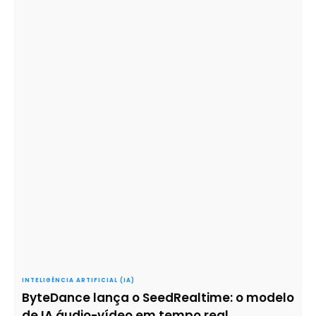
INTELIGÊNCIA ARTIFICIAL (IA)
ByteDance lança o SeedRealtime: o modelo
de IA áudio-vídeo em tempo real