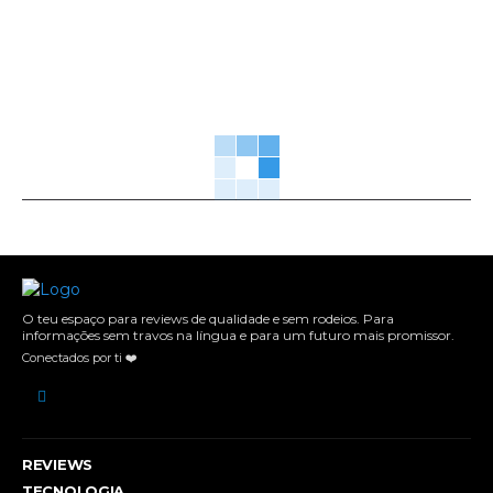
O teu espaço para reviews de qualidade e sem rodeios. Para
informações sem travos na língua e para um futuro mais promissor.
Conectados por ti ❤️
REVIEWS
TECNOLOGIA