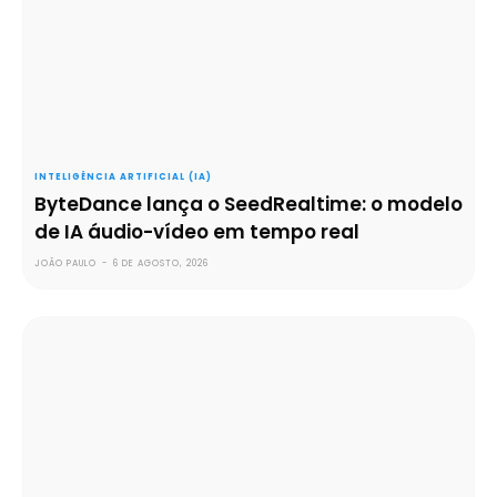
INTELIGÊNCIA ARTIFICIAL (IA)
ByteDance lança o SeedRealtime: o modelo
de IA áudio-vídeo em tempo real
JOÃO PAULO
-
6 DE AGOSTO, 2026