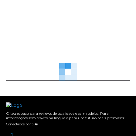
O teu espaço para reviews de qualidade e sem rodeios. Para
informações sem travos na língua e para um futuro mais promissor.
Conectados por ti ❤️