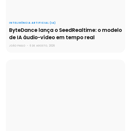
INTELIGÊNCIA ARTIFICIAL (IA)
ByteDance lança o SeedRealtime: o modelo
de IA áudio-vídeo em tempo real
JOÃO PAULO
-
6 DE AGOSTO, 2026