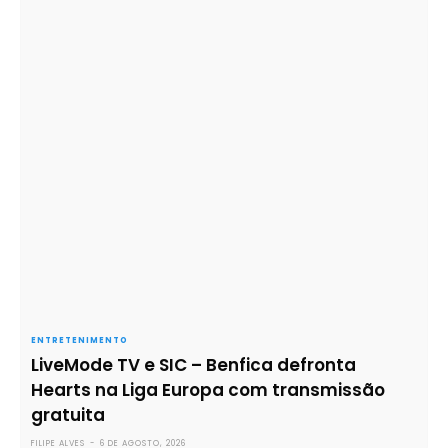
ENTRETENIMENTO
LiveMode TV e SIC – Benfica defronta
Hearts na Liga Europa com transmissão
gratuita
FILIPE ALVES
-
6 DE AGOSTO, 2026