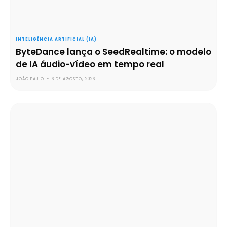
INTELIGÊNCIA ARTIFICIAL (IA)
ByteDance lança o SeedRealtime: o modelo
de IA áudio-vídeo em tempo real
JOÃO PAULO
-
6 DE AGOSTO, 2026