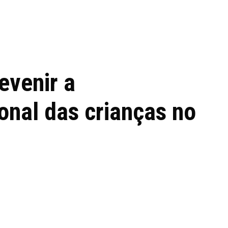
 de tecnologia em
REVIEWS
TECNOLO
ês
evenir a
onal das crianças no