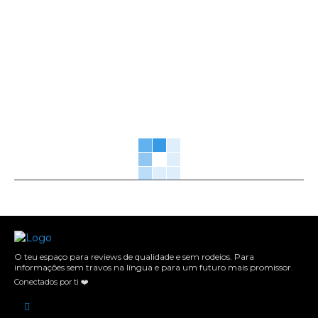
O teu espaço para reviews de qualidade e sem rodeios. Para
informações sem travos na língua e para um futuro mais promissor.
Conectados por ti ❤️