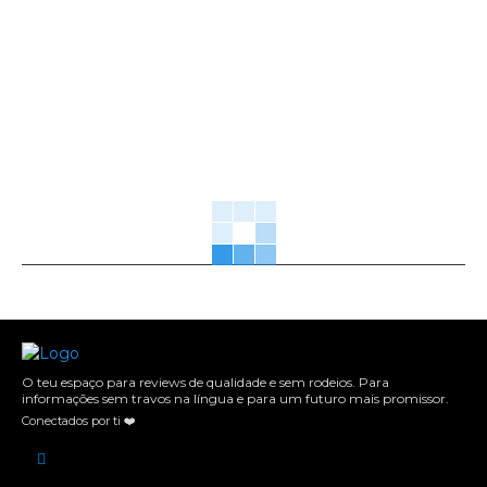
O teu espaço para reviews de qualidade e sem rodeios. Para
informações sem travos na língua e para um futuro mais promissor.
Conectados por ti ❤️