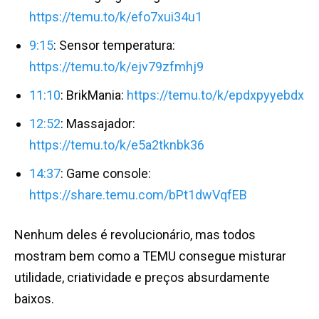
https://temu.to/k/efo7xui34u1
9:15
: Sensor temperatura:
https://temu.to/k/ejv79zfmhj9
11:10
: BrikMania:
https://temu.to/k/epdxpyyebdx
12:52
: Massajador:
https://temu.to/k/e5a2tknbk36
14:37
: Game console:
https://share.temu.com/bPt1dwVqfEB
Nenhum deles é revolucionário, mas todos
mostram bem como a TEMU consegue misturar
utilidade, criatividade e preços absurdamente
baixos.