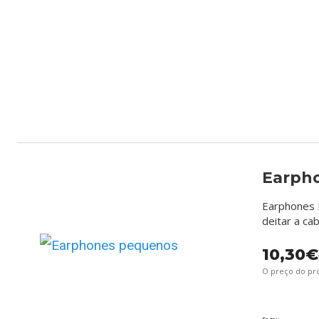
Earph
Earphones B
deitar a ca
10,30€
O preço do p