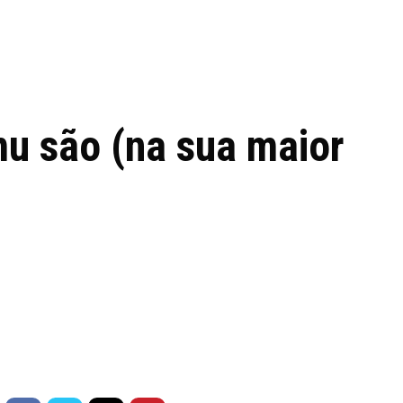
 de tecnologia em
REVIEWS
TECNOLO
ês
u são (na sua maior