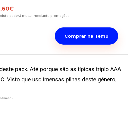
5,60€
roduto poderá mudar mediante promoções
Comprar na Temu
este pack. Até porque são as típicas triplo AAA
. Visto que uso imensas pilhas deste género,
isement -