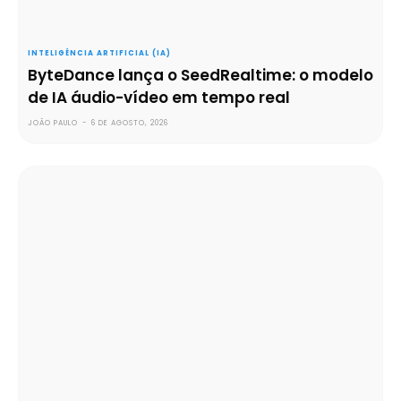
INTELIGÊNCIA ARTIFICIAL (IA)
ByteDance lança o SeedRealtime: o modelo
de IA áudio-vídeo em tempo real
JOÃO PAULO
-
6 DE AGOSTO, 2026