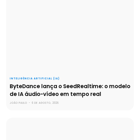
INTELIGÊNCIA ARTIFICIAL (IA)
ByteDance lança o SeedRealtime: o modelo
de IA áudio-vídeo em tempo real
JOÃO PAULO
-
6 DE AGOSTO, 2026