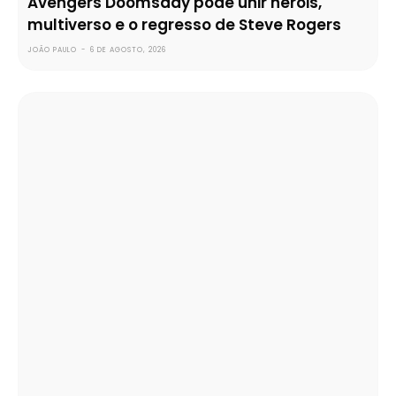
Avengers Doomsday pode unir heróis,
multiverso e o regresso de Steve Rogers
JOÃO PAULO
-
6 DE AGOSTO, 2026