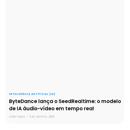
INTELIGÊNCIA ARTIFICIAL (IA)
ByteDance lança o SeedRealtime: o modelo
de IA áudio-vídeo em tempo real
JOÃO PAULO
-
6 DE AGOSTO, 2026