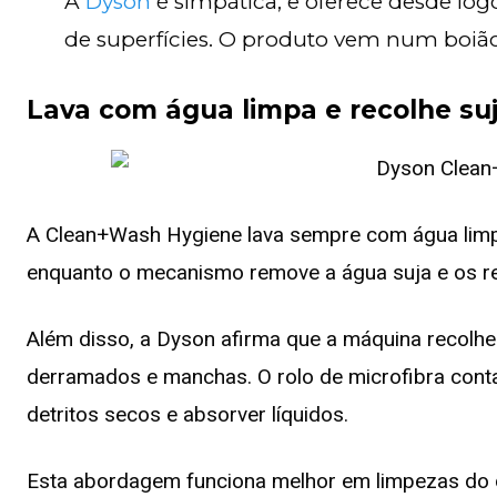
A
Dyson
é simpática, e oferece desde log
de superfícies. O produto vem num boião 
Lava com água limpa e recolhe su
A Clean+Wash Hygiene lava sempre com água limpa.
enquanto o mecanismo remove a água suja e os re
Além disso, a Dyson afirma que a máquina recolhe p
derramados e manchas. O rolo de microfibra cont
detritos secos e absorver líquidos.
Esta abordagem funciona melhor em limpezas do d