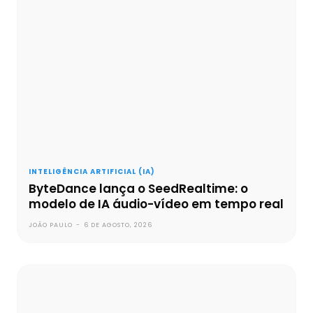
INTELIGÊNCIA ARTIFICIAL (IA)
ByteDance lança o SeedRealtime: o
modelo de IA áudio-vídeo em tempo real
JOÃO PAULO
-
6 DE AGOSTO, 2026