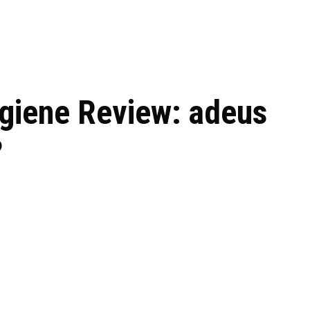
 de tecnologia em
REVIEWS
TECNOLO
ês
giene Review: adeus
?