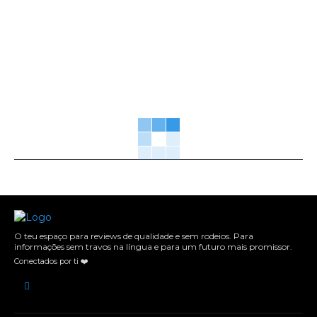
O teu espaço para reviews de qualidade e sem rodeios. Para
informações sem travos na língua e para um futuro mais promissor.
Conectados por ti ❤️