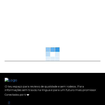
O teu espaço para reviews de qualidade e sem rodeios. Para
informações sem travos na língua e para um futuro mais promissor.
Conectados por ti ❤️