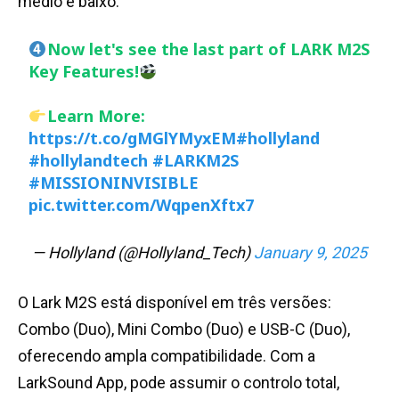
médio e baixo.
Now let's see the last part of LARK M2S
Key Features!
Learn More:
https://t.co/gMGlYMyxEM
#hollyland
#hollylandtech
#LARKM2S
#MISSIONINVISIBLE
pic.twitter.com/WqpenXftx7
— Hollyland (@Hollyland_Tech)
January 9, 2025
O Lark M2S está disponível em três versões:
Combo (Duo), Mini Combo (Duo) e USB-C (Duo),
oferecendo ampla compatibilidade. Com a
LarkSound App, pode assumir o controlo total,