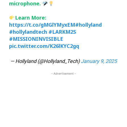
microphone.
Learn More:
https://t.co/gMGlYMyxEM
#hollyland
#hollylandtech
#LARKM2S
#MISSIONINVISIBLE
pic.twitter.com/K26lKYC2gq
— Hollyland (@Hollyland_Tech)
January 9, 2025
- Advertisement -