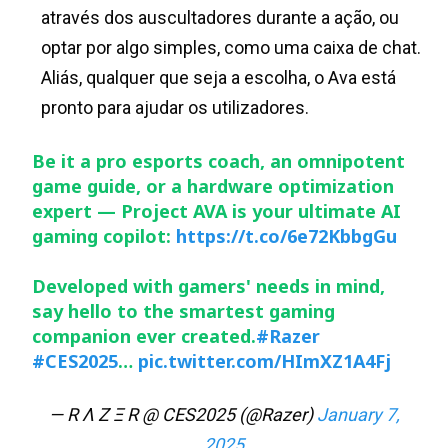
através dos auscultadores durante a ação, ou
optar por algo simples, como uma caixa de chat.
Aliás, qualquer que seja a escolha, o Ava está
pronto para ajudar os utilizadores.
Be it a pro esports coach, an omnipotent
game guide, or a hardware optimization
expert — Project AVA is your ultimate AI
gaming copilot:
https://t.co/6e72KbbgGu
Developed with gamers' needs in mind,
say hello to the smartest gaming
companion ever created.
#Razer
#CES2025
…
pic.twitter.com/HImXZ1A4Fj
— R Λ Z Ξ R @ CES2025 (@Razer)
January 7,
2025