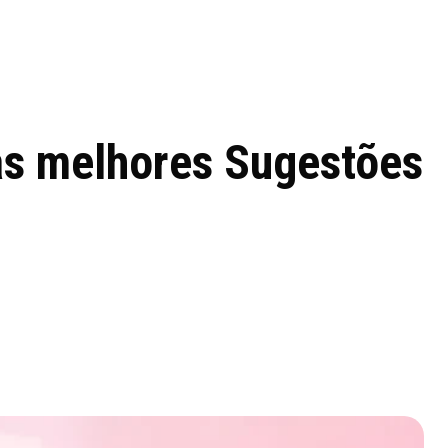
 de tecnologia em
REVIEWS
TECNOLO
ês
as melhores Sugestões