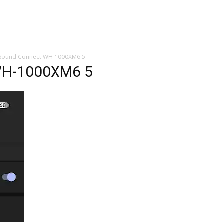
 de tecnologia em
REVIEWS
TECNOLO
ês
 Sound Connect WH-1000XM6 5
WH-1000XM6 5