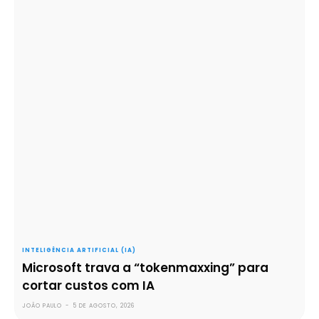
INTELIGÊNCIA ARTIFICIAL (IA)
Microsoft trava a “tokenmaxxing” para
cortar custos com IA
JOÃO PAULO
-
5 DE AGOSTO, 2026