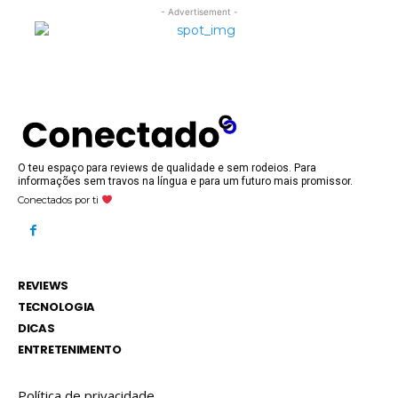
- Advertisement -
O teu espaço para reviews de qualidade e sem rodeios. Para
informações sem travos na língua e para um futuro mais promissor.
Conectados por ti
REVIEWS
TECNOLOGIA
DICAS
ENTRETENIMENTO
Política de privacidade