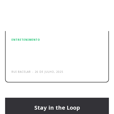
ENTRETENIMENTO
Burger King entra em modo NINJA
numa colaboração épica com
NARUTO
RUI BACELAR
-
26 DE JULHO, 2025
Stay in the Loop