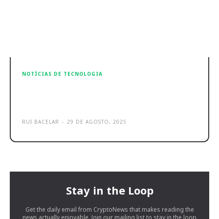
NOTÍCIAS DE TECNOLOGIA
Galaxy Tab S10 Lite é o novo tablet
essencial da Samsung
RUI BACELAR
-
29 DE AGOSTO, 2025
Stay in the Loop
Get the daily email from CryptoNews that makes reading the
news actually enjoyable. Join our mailing list to stay in the loop