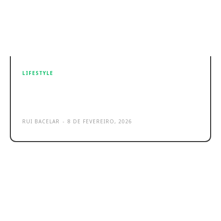
LIFESTYLE
Hama Cozy: novas luzes noturnas
baratas com luz LED
RUI BACELAR
-
8 DE FEVEREIRO, 2026