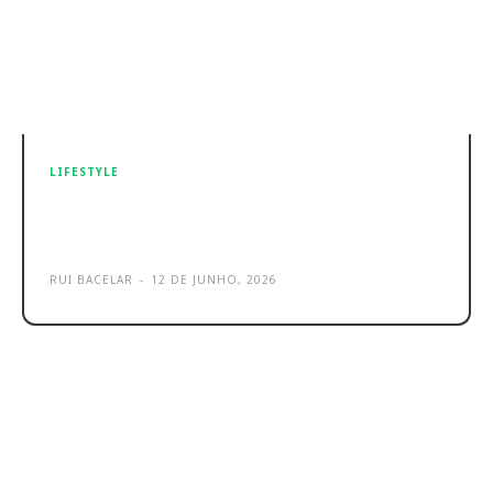
LIFESTYLE
Hama entra em campo com a
Seleção Nacional
RUI BACELAR
-
12 DE JUNHO, 2026