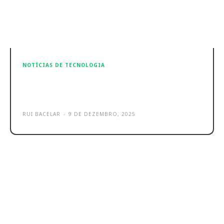
NOTÍCIAS DE TECNOLOGIA
Hama Smart Security Camera:
segurança acessível e abrangente
RUI BACELAR
-
9 DE DEZEMBRO, 2025