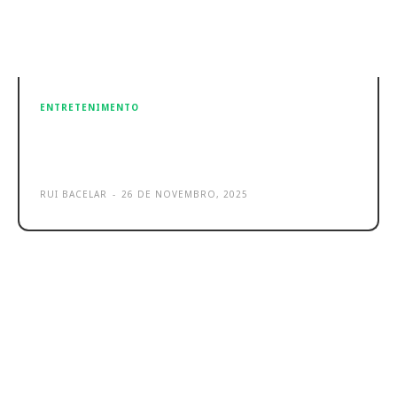
ENTRETENIMENTO
Hama BT-900 Bluetooth Headset:
mais tempo de autonomia!
RUI BACELAR
-
26 DE NOVEMBRO, 2025