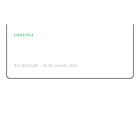
LIFESTYLE
Hama Spirit Calm são os novos
auriculares Bluetooth a 34,99 €
RUI BACELAR
-
30 DE JULHO, 2025