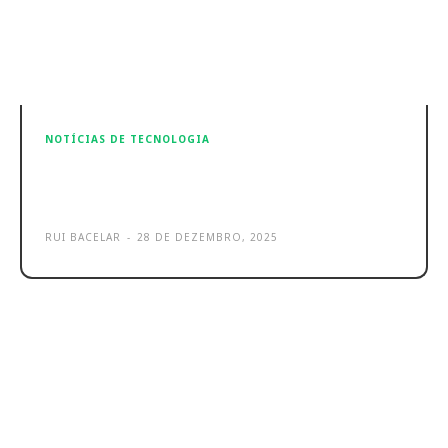
NOTÍCIAS DE TECNOLOGIA
Hama Spirit Open são os novos
auriculares Bluetooth open-ear
RUI BACELAR
-
28 DE DEZEMBRO, 2025