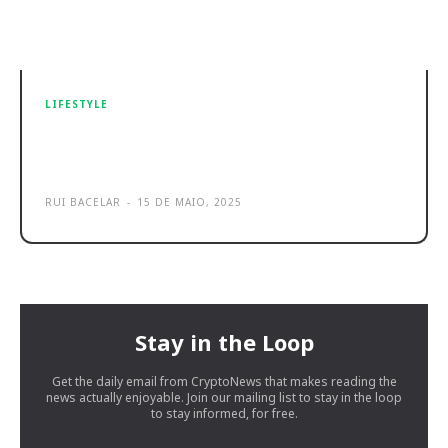
LIFESTYLE
Hama tem novo gadget perfeito
para viajar em 2025
RUI BACELAR
-
15 DE MAIO, 2025
Stay in the Loop
Get the daily email from CryptoNews that makes reading the
news actually enjoyable. Join our mailing list to stay in the loop
to stay informed, for free.