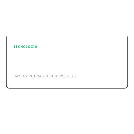
TECNOLOGIA
HUAWEI alarga o Curve Pay a mais
smartwatches na Europa
DAVID VENTURA
-
8 DE ABRIL, 2026