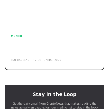
MUNDO
Huawei Portugal assina protocolo
com esta universidade de Lisboa
RUI BACELAR
-
12 DE JUNHO, 2025
Stay in the Loop
Get the daily email from CryptoNews that makes reading the
news actually enjoyable. Join our mailing list to stay in the loop