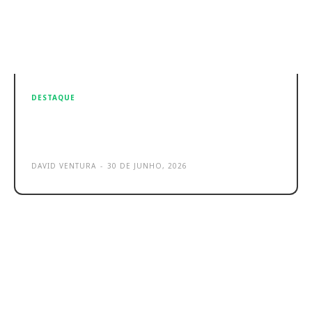
DESTAQUE
Falhas de segurança na Apple:
atualiza já iPhone e Mac
DAVID VENTURA
-
30 DE JUNHO, 2026