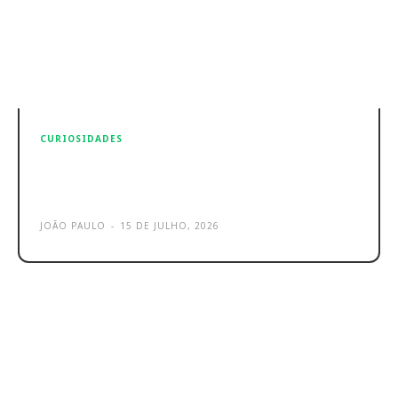
CURIOSIDADES
Apple sobe ao segundo lugar na
China, Huawei lidera
JOÃO PAULO
-
15 DE JULHO, 2026