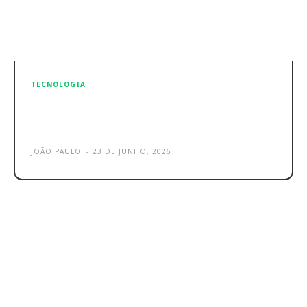
TECNOLOGIA
Apple lança iOS 27 Beta 2 com
melhorias e novas funcionalidades
JOÃO PAULO
-
23 DE JUNHO, 2026