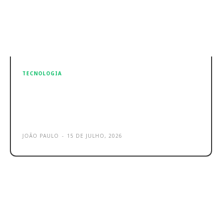
TECNOLOGIA
Apple lança betas públicos do iOS 27
e macOS 27, com Siri AI em
destaque
JOÃO PAULO
-
15 DE JULHO, 2026