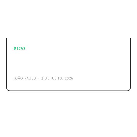
DICAS
iPhone – Interesse na compra sobe,
mas não por culpa de IA
JOÃO PAULO
-
2 DE JULHO, 2026