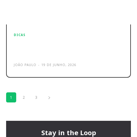
DICAS
TikTok e Instagram não querem
telefones quadrados
JOÃO PAULO
-
19 DE JUNHO, 2026
1
2
3
Stay in the Loop