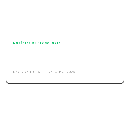
NOTÍCIAS DE TECNOLOGIA
Gmail Live chega ao Android e
iPhone: o que precisas de saber
DAVID VENTURA
-
1 DE JULHO, 2026