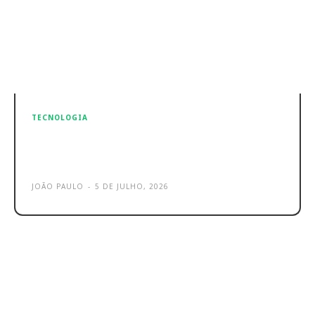
TECNOLOGIA
iPhone 18 – Há dois recursos da Siri
que não chegarão apesar da RAM
JOÃO PAULO
-
5 DE JULHO, 2026