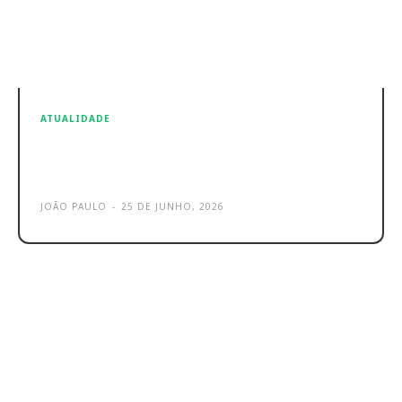
ATUALIDADE
Apple Macbook Neo e outros
produtos com preços mais altos
JOÃO PAULO
-
25 DE JUNHO, 2026