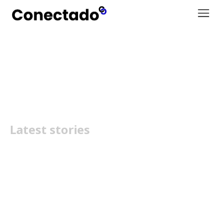
LinkBuds Fit
Latest stories