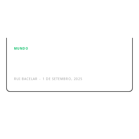
MUNDO
Sony seduz com estas sugestões
para o Regresso à Rotina
RUI BACELAR
-
1 DE SETEMBRO, 2025