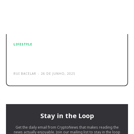
LIFESTYLE
Sony surpreende com novo tom
para os LinkBuds Fit
RUI BACELAR
-
26 DE JUNHO, 2025
Stay in the Loop
Get the daily email from CryptoNews that makes reading the
news actually enjoyable. Join our mailing list to stay in the loop