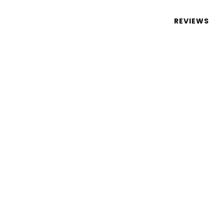
 de tecnologia em português
REVIEWS