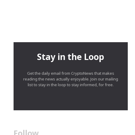
Stay in the Loop
Get the daily email from CryptoNews that makes
reading the news actually enjoyable. Join our mailing
list to stay in the loop to stay informed, for free.
Follow