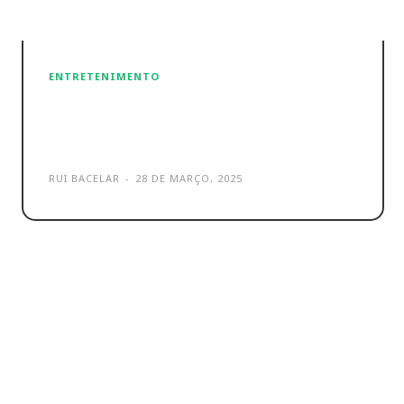
ENTRETENIMENTO
Nintendo Switch Direct traz
novos jogos e uma nova App
RUI BACELAR
-
28 DE MARÇO, 2025