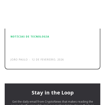
NOTÍCIAS DE TECNOLOGIA
AMD aponta para possível Xbox de
próxima geração em 2027
JOÃO PAULO
-
12 DE FEVEREIRO, 2026
Stay in the Loop
Get the daily email from CryptoNews that makes reading the