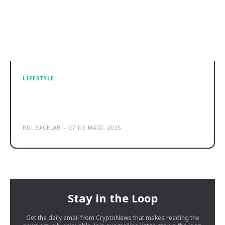
LIFESTYLE
UrbanGlide está de volta sob a
‘batuta’ da EDC
RUI BACELAR
-
27 DE MAIO, 2025
Stay in the Loop
Get the daily email from CryptoNews that makes reading the