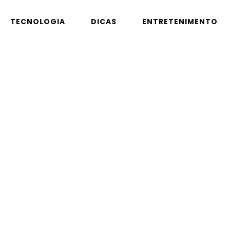
TECNOLOGIA
DICAS
ENTRETENIMENTO