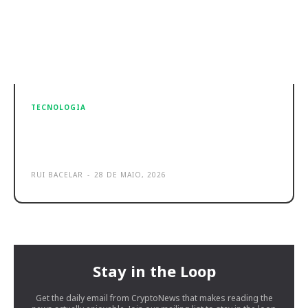
TECNOLOGIA
TP-Link Archer 8 é a nova
plataforma de router Wi-Fi 8
RUI BACELAR
-
28 DE MAIO, 2026
Stay in the Loop
Get the daily email from CryptoNews that makes reading the