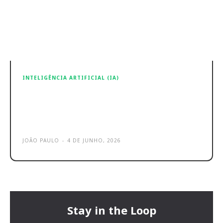
INTELIGÊNCIA ARTIFICIAL (IA)
TSMC – A oferta de não vai
satisfazer a procura de IA durante
anos
JOÃO PAULO
-
4 DE JUNHO, 2026
Stay in the Loop