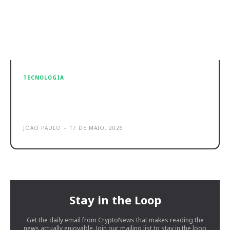
TECNOLOGIA
YouTube expande ferramenta de IA
de deteção de deepfakes
JOÃO PAULO
-
17 DE MAIO, 2026
Stay in the Loop
Get the daily email from CryptoNews that makes reading the
news actually enjoyable. Join our mailing list to stay in the loop