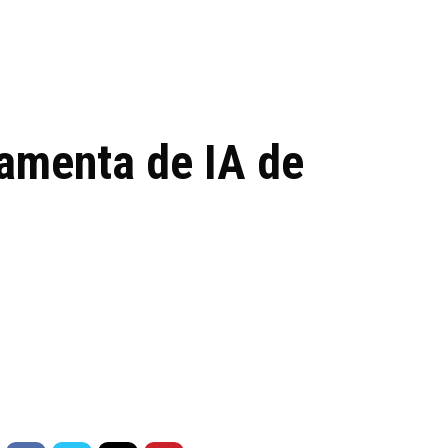
 de tecnologia em
REVIEWS
TECNOLO
ês
amenta de IA de