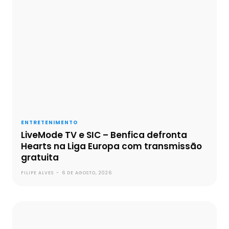
ENTRETENIMENTO
LiveMode TV e SIC – Benfica defronta
Hearts na Liga Europa com transmissão
gratuita
FILIPE ALVES
-
6 DE AGOSTO, 2026