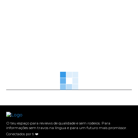
O teu espaço para reviews de qualidade e sem rodeios. Para
informações sem travos na língua e para um futuro mais promissor.
Conectados por ti ❤️