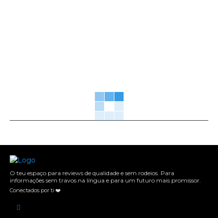
O teu espaço para reviews de qualidade e sem rodeios. Para
informações sem travos na língua e para um futuro mais promissor.
Conectados por ti ❤️