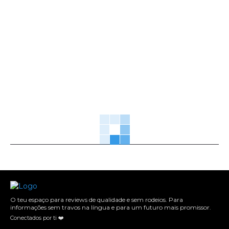
O teu espaço para reviews de qualidade e sem rodeios. Para
informações sem travos na língua e para um futuro mais promissor.
Conectados por ti ❤️