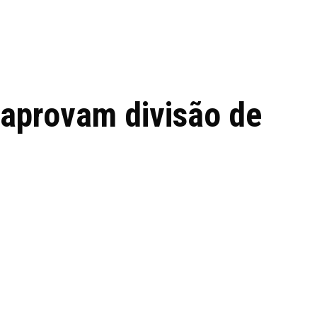
 de tecnologia em
REVIEWS
TECNOLO
ês
 aprovam divisão de