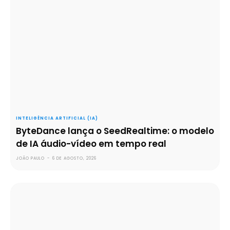
INTELIGÊNCIA ARTIFICIAL (IA)
ByteDance lança o SeedRealtime: o modelo
de IA áudio-vídeo em tempo real
JOÃO PAULO
-
6 DE AGOSTO, 2026