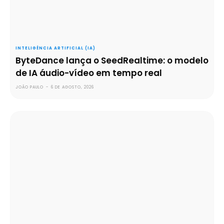
INTELIGÊNCIA ARTIFICIAL (IA)
ByteDance lança o SeedRealtime: o modelo
de IA áudio-vídeo em tempo real
JOÃO PAULO
-
6 DE AGOSTO, 2026