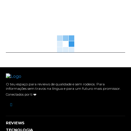
O teu espaço para reviews de qualidade e sem rodeios. Para
informações sem travos na língua e para um futuro mais promissor.
Conectados por ti ❤️
REVIEWS
TECNOLOGIA