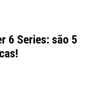
 de tecnologia em
REVIEWS
TECNOLO
ês
r 6 Series: são 5
icas!