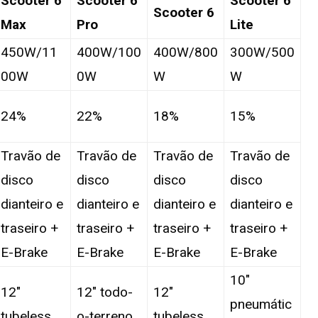
Scooter 6
Scooter 6
Scooter 6
Scooter 6
Max
Pro
Lite
450W/11
400W/100
400W/800
300W/500
00W
0W
W
W
24%
22%
18%
15%
Travão de
Travão de
Travão de
Travão de
disco
disco
disco
disco
dianteiro e
dianteiro e
dianteiro e
dianteiro e
traseiro +
traseiro +
traseiro +
traseiro +
E-Brake
E-Brake
E-Brake
E-Brake
10″
12″
12″ todo-
12″
pneumátic
tubeless
o-terreno
tubeless