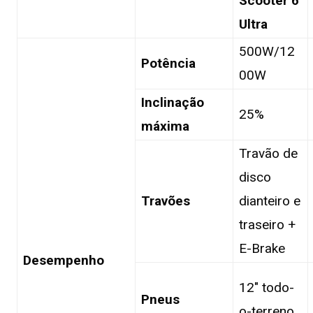
Scooter 6
Ultra
500W/12
Potência
00W
Inclinação
25%
máxima
Travão de
disco
Travões
dianteiro e
traseiro +
E-Brake
Desempenho
12″ todo-
Pneus
o-terreno