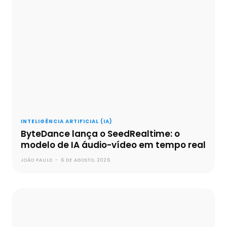
INTELIGÊNCIA ARTIFICIAL (IA)
ByteDance lança o SeedRealtime: o
modelo de IA áudio-vídeo em tempo real
JOÃO PAULO
-
6 DE AGOSTO, 2026