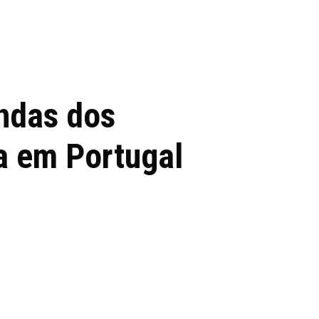
 de tecnologia em
REVIEWS
TECNOLO
ês
endas dos
a em Portugal