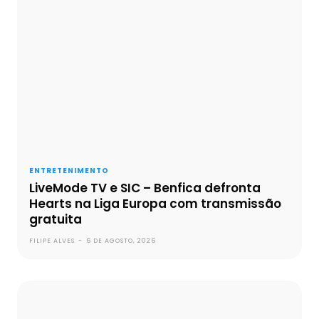
ENTRETENIMENTO
LiveMode TV e SIC – Benfica defronta
Hearts na Liga Europa com transmissão
gratuita
FILIPE ALVES
-
6 DE AGOSTO, 2026