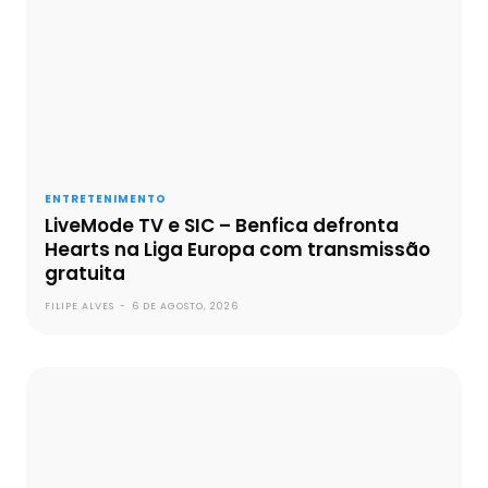
ENTRETENIMENTO
LiveMode TV e SIC – Benfica defronta
Hearts na Liga Europa com transmissão
gratuita
FILIPE ALVES
-
6 DE AGOSTO, 2026