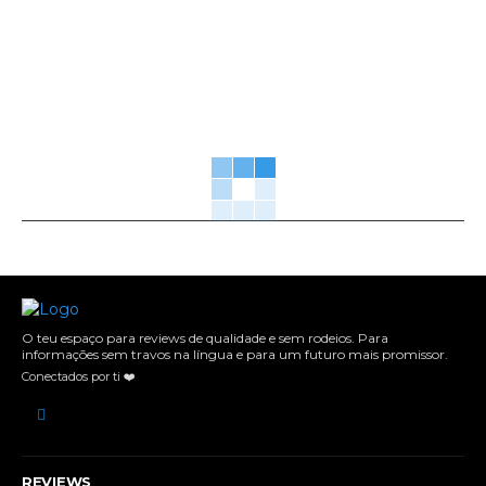
O teu espaço para reviews de qualidade e sem rodeios. Para
informações sem travos na língua e para um futuro mais promissor.
Conectados por ti ❤️
REVIEWS