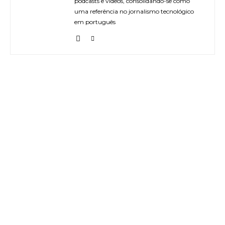
podcasts e vídeos, consolidando-se como
uma referência no jornalismo tecnológico
em português