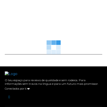
O teu espaço para reviews de qualidade e sem rodeios. Para
informações sem travos na língua e para um futuro mais promissor.
Conectados por ti ❤️