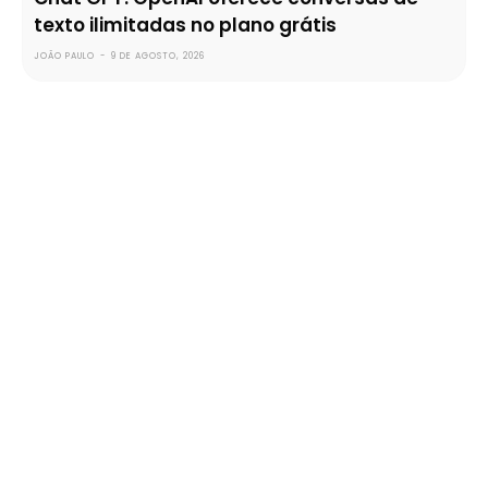
texto ilimitadas no plano grátis
JOÃO PAULO
-
9 DE AGOSTO, 2026