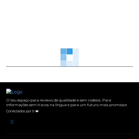
O teu espaço para reviews de qualidade e sem rodeios. Para
informações sem travos na língua e para um futuro mais promissor.
Conectados por ti ❤️