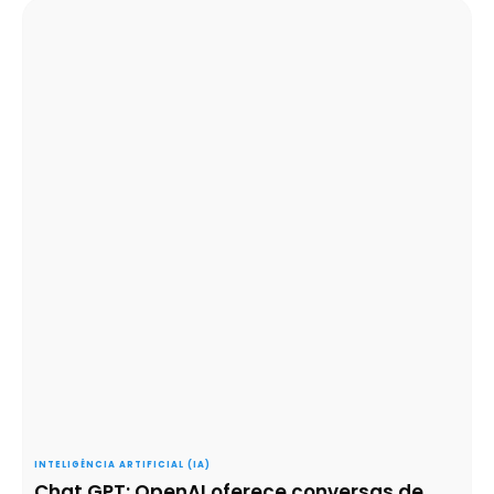
INTELIGÊNCIA ARTIFICIAL (IA)
Chat GPT: OpenAI oferece conversas de