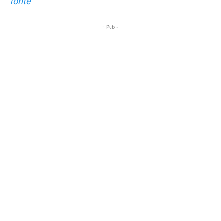
fonte
- Pub -