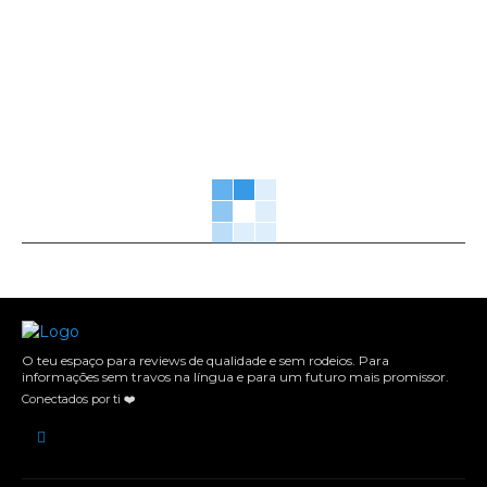
O teu espaço para reviews de qualidade e sem rodeios. Para
informações sem travos na língua e para um futuro mais promissor.
Conectados por ti ❤️