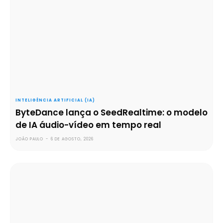
INTELIGÊNCIA ARTIFICIAL (IA)
ByteDance lança o SeedRealtime: o modelo
de IA áudio-vídeo em tempo real
JOÃO PAULO
-
6 DE AGOSTO, 2026